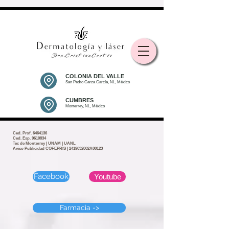
COLONIA DEL VALLE
San Pedro Garza García, NL, México
CUMBRES
Monterrey, NL, México
Ced. Prof.
6464136
Ced. Esp. 9610834
Tec de Monterrey | UNAM | UANL
Aviso Publicidad COFEPRIS | 2419032002A00123
Facebook
Youtube
Farmacia ->