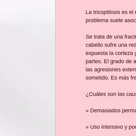
La tricoptilosis es e
problema suele asoc
Se trata de una fractu
cabello sufre una re
expuesta la corteza 
partes. El grado de 
las agresiones exter
sometido. Es más fre
¿Cuáles son las ca
» Demasiados perma
» Uso intensivo y p