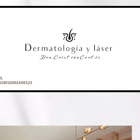
NL
 2419032002A00123