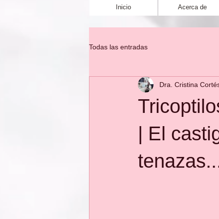
Inicio
Acerca de
Todas las entradas
Dra. Cristina Corté
Tricoptil
| El cast
tenazas..