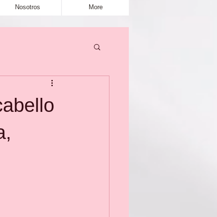
Nosotros
More
cabello
a,