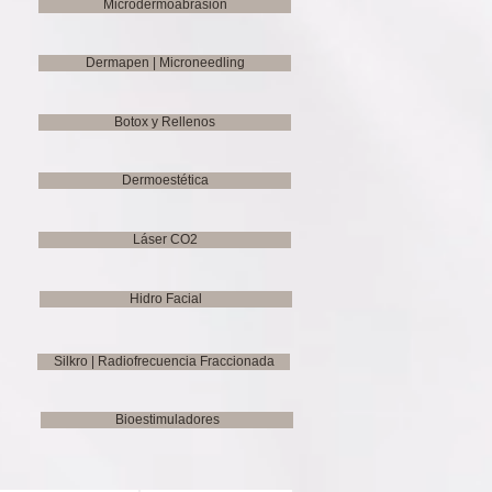
Microdermoabrasión
Dermapen | Microneedling
Botox y Rellenos
Dermoestética
Láser CO2
Hidro Facial
Silkro | Radiofrecuencia Fraccionada
Bioestimuladores