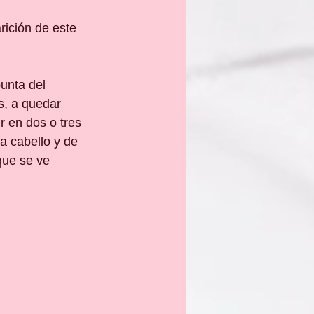
rición de este 
punta del 
s, a quedar 
r en dos o tres 
a cabello y de 
que se ve 