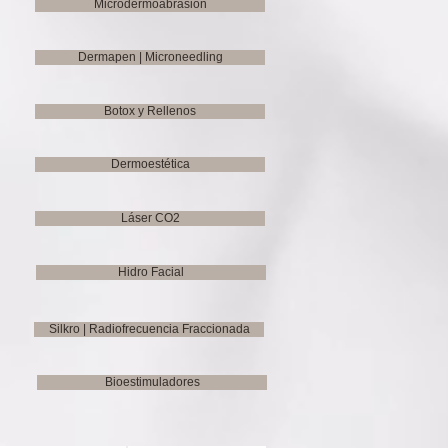
Microdermoabrasión
Dermapen | Microneedling
Botox y Rellenos
Dermoestética
Láser CO2
Hidro Facial
Silkro | Radiofrecuencia Fraccionada
Bioestimuladores