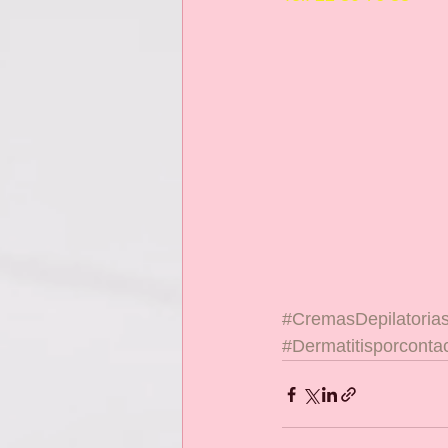
#CremasDepilatoria
#Dermatitisporconta