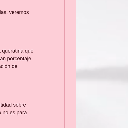
ias, veremos 
 queratina que 
an porcentaje 
ación de 
tidad sobre 
o no es para 