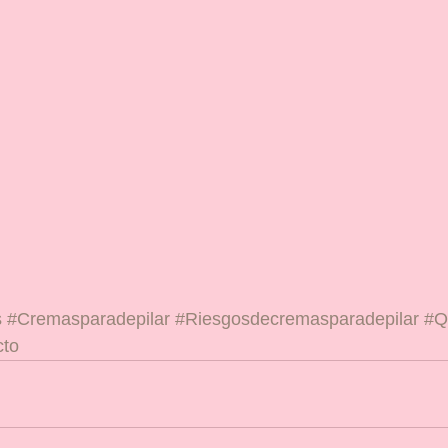
s
#Cremasparadepilar
#Riesgosdecremasparadepilar
#Q
cto