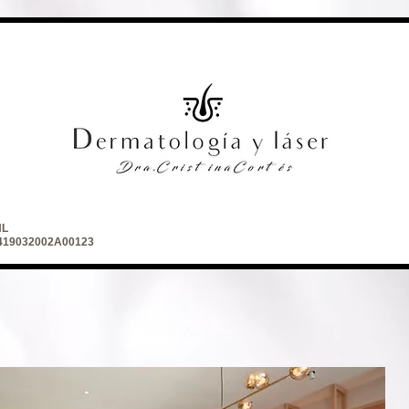
NL
 2419032002A00123