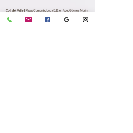
Col. del Valle
| Plaza Comunia, Local 111 en Ave. Gómez Morín
801, Col. del Valle, San Pedro Garza García, Nuevo León,
México.
81 83 35 61 30
81 24 11 31 55
Horarios | Lunes a viernes 9:30 - 18:30
Jueves de 9:30 a 19:00 hrs
Cumbres
| Plaza San Blas, Local 411 en Ave. Paseo de los
Leones 2829, Col. Cumbres 4to sector, Monterrey, Nuevo León,
México.
81 13 39 00 72
81 22 07 69 76