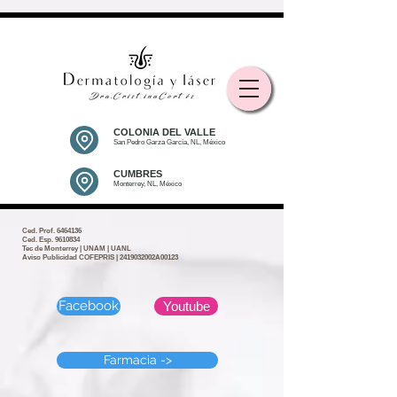
COLONIA DEL VALLE
San Pedro Garza García, NL, México
CUMBRES
Monterrey, NL, México
Ced. Prof.
6464136
Ced. Esp. 9610834
Tec de Monterrey | UNAM | UANL
Aviso Publicidad COFEPRIS | 2419032002A00123
Facebook
Youtube
Farmacia ->