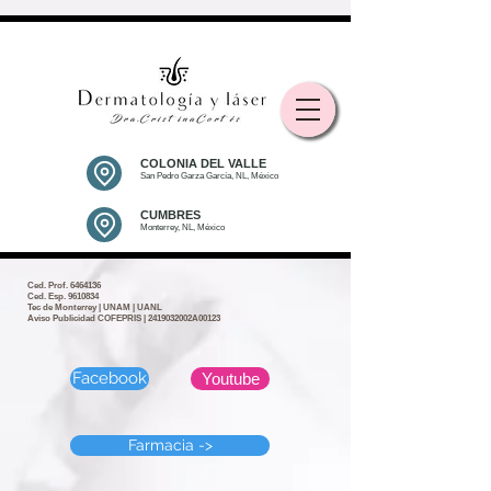
COLONIA DEL VALLE
San Pedro Garza García, NL, México
CUMBRES
Monterrey, NL, México
Ced. Prof.
6464136
Ced. Esp. 9610834
Tec de Monterrey | UNAM | UANL
Aviso Publicidad COFEPRIS | 2419032002A00123
Facebook
Youtube
Farmacia ->