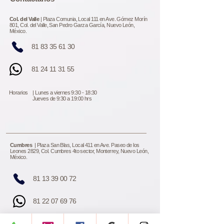
Col. del Valle
| Plaza Comunia, Local 111 en Ave. Gómez Morín
801, Col. del Valle, San Pedro Garza García, Nuevo León,
México.
81 83 35 61 30
81 24 11 31 55
Horarios | Lunes a viernes 9:30 - 18:30
Jueves de 9:30 a 19:00 hrs
Cumbres
| Plaza San Blas, Local 411 en Ave. Paseo de los
Leones 2829, Col. Cumbres 4to sector, Monterrey, Nuevo León,
México.
81 13 39 00 72
81 22 07 69 76