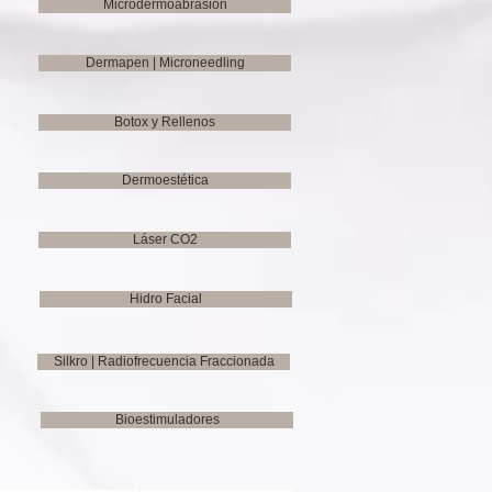
Microdermoabrasión
Dermapen | Microneedling
Botox y Rellenos
Dermoestética
Láser CO2
Hidro Facial
Silkro | Radiofrecuencia Fraccionada
Bioestimuladores