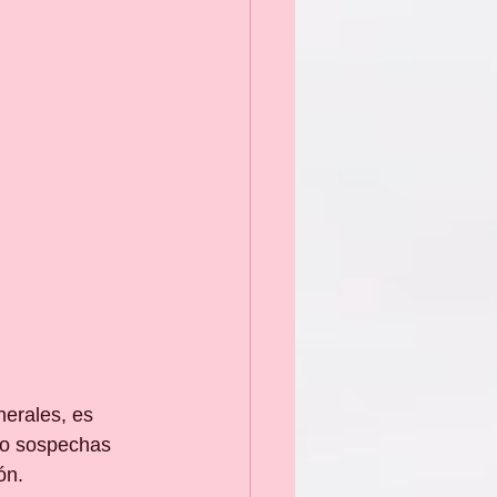
nerales, es 
 o sospechas 
ón.