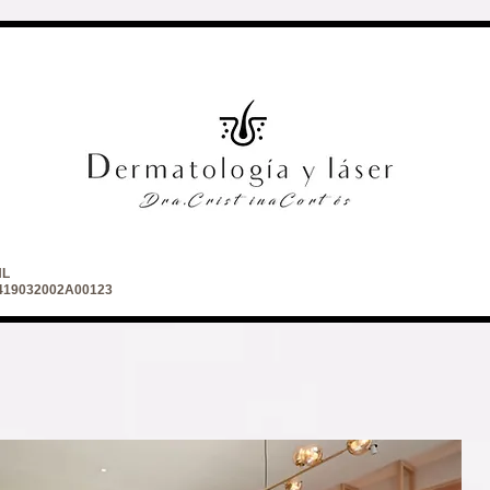
NL
 2419032002A00123