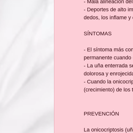
- Mala alineación del
- Deportes de alto i
dedos, los inflame y 
SÍNTOMAS
- El síntoma más com
permanente cuando e
- La uña enterrada s
dolorosa y enrojecid
- Cuando la onicocrip
(crecimiento) de los
PREVENCIÓN
La onicocriptosis (u