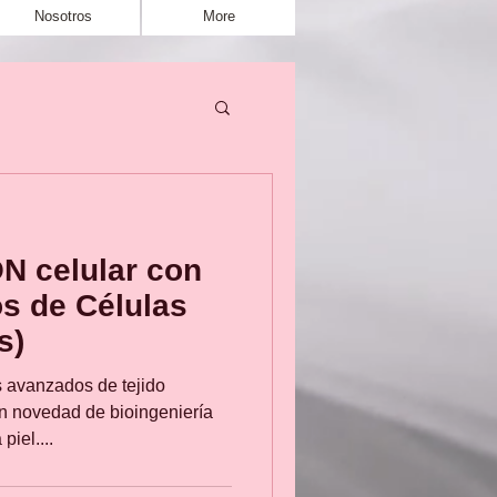
Nosotros
More
 celular con
s de Células
s)
s avanzados de tejido
n novedad de bioingeniería
piel....