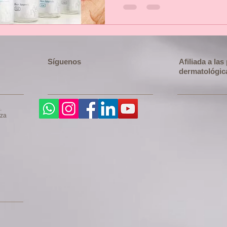
Síguenos
Afiliada a la
dermatológic
.
rza