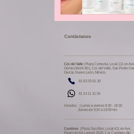
​​​Contáctanos
Col. del Valle
| Plaza Comunia, Local 111 en Ave
Gómez Morín 801, Col. del Valle, San Pedro Ga
García, Nuevo León, México.
81 83 35 61 30
81 24 11 31 55
Horarios | Lunes a viernes 9:30 - 18:30
Jueves de 9:30 a 19:00 hrs
Cumbres
| Plaza San Blas, Local 411 en Ave.
Paseo de los Leones 2829, Col. Cumbres 4to