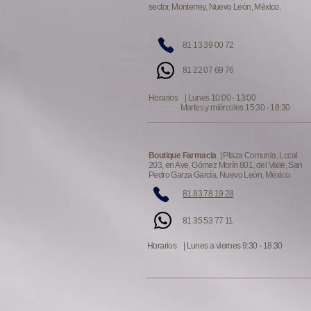
sector, Monterrey, Nuevo León, México.
81 13 39 00 72
81 22 07 69 76
Horarios | Lunes 10:00 - 13:00
Martes y miércoles 15:30 - 18:30
Boutique Farmacia
| Plaza Comunia, Lccal
203, en Ave, Gómez Morín 801, del Valle, San
Pedro Garza García, Nuevo León, México.
81 83 78 19 28
81 35 53 77 11
Horarios | Lunes a viernes 9:30 - 18:30