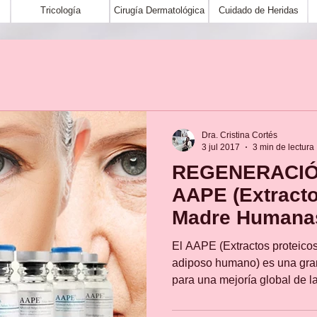
Tricología
Cirugía Dermatológica
Cuidado de Heridas
Dra. Cristina Cortés
3 jul 2017
3 min de lectura
REGENERACIÓN
AAPE (Extracto
Madre Humana
El AAPE (Extractos proteico
adiposo humano) es una gra
para una mejoría global de la 