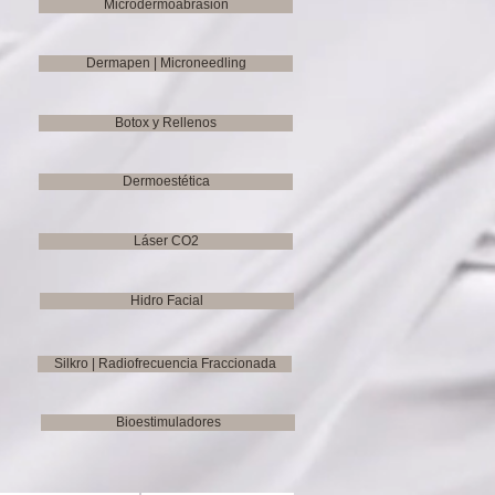
Microdermoabrasión
Dermapen | Microneedling
Botox y Rellenos
Dermoestética
Láser CO2
Hidro Facial
Silkro | Radiofrecuencia Fraccionada
Bioestimuladores