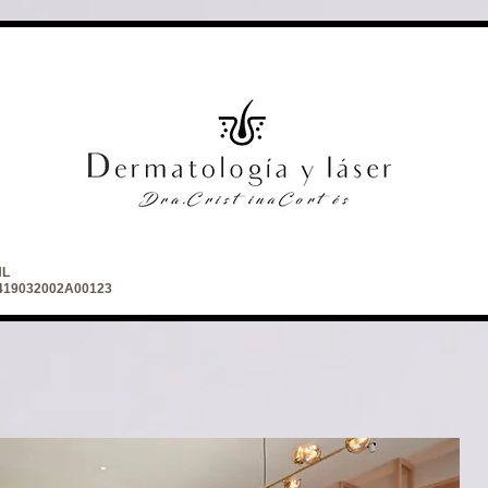
NL
 2419032002A00123