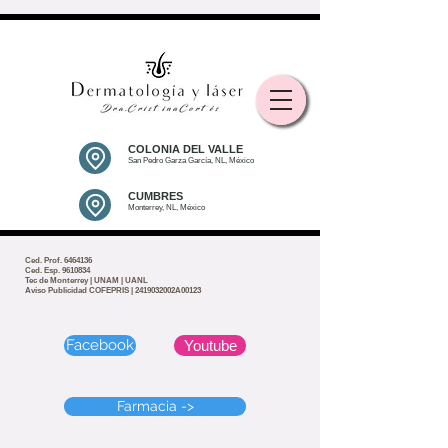
COLONIA DEL VALLE
San Pedro Garza García, NL, México
CUMBRES
Monterrey, NL, México
Ced. Prof.
6464136
Ced. Esp. 9610834
Tec de Monterrey | UNAM | UANL
Aviso Publicidad COFEPRIS | 2419032002A00123
Facebook
Youtube
Farmacia ->