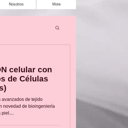
Nosotros
More
 celular con
s de Células
s)
s avanzados de tejido
n novedad de bioingeniería
piel....