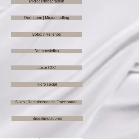
Microdermoabrasión
Dermapen | Microneedling
Botox y Rellenos
Dermoestética
Láser CO2
Hidro Facial
Silkro | Radiofrecuencia Fraccionada
Bioestimuladores