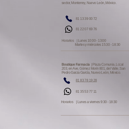
sector, Monterrey, Nuevo León, México.
81 13 39 00 72
81 22 07 69 76
Horarios | Lunes 10:00 - 13:00
Martes y miércoles 15:30 - 18:30
Boutique Farmacia
| Plaza Comunia, Lccal
203, en Ave, Gómez Morín 801, del Valle, San
Pedro Garza García, Nuevo León, México.
81 83 78 19 28
81 35 53 77 11
Horarios | Lunes a viernes 9:30 - 18:30