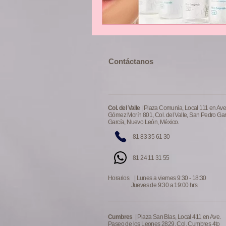
​​​Contáctanos
Col. del Valle
| Plaza Comunia, Local 111 en Ave
Gómez Morín 801, Col. del Valle, San Pedro Ga
García, Nuevo León, México.
81 83 35 61 30
81 24 11 31 55
Horarios | Lunes a viernes 9:30 - 18:30
Jueves de 9:30 a 19:00 hrs
Cumbres
| Plaza San Blas, Local 411 en Ave.
Paseo de los Leones 2829, Col. Cumbres 4to