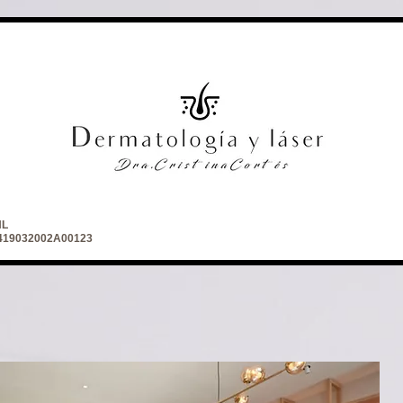
NL
 2419032002A00123