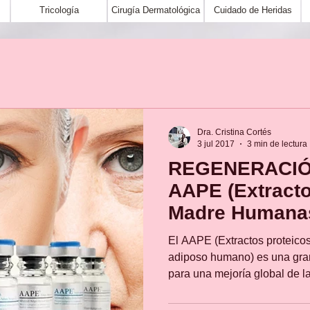
Tricología
Cirugía Dermatológica
Cuidado de Heridas
Dra. Cristina Cortés
3 jul 2017
3 min de lectura
REGENERACIÓN
AAPE (Extracto
Madre Humana
El AAPE (Extractos proteico
adiposo humano) es una gra
para una mejoría global de la 