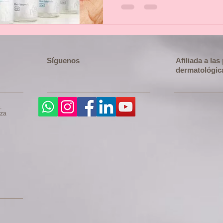
Síguenos
Afiliada a la
dermatológic
.
rza