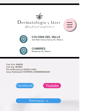
COLONIA DEL VALLE
San Pedro Garza García, NL, México
CUMBRES
Monterrey, NL, México
Ced. Prof.
6464136
Ced. Esp. 9610834
Tec de Monterrey | UNAM | UANL
Aviso Publicidad COFEPRIS | 2419032002A00123
Facebook
Youtube
Farmacia ->