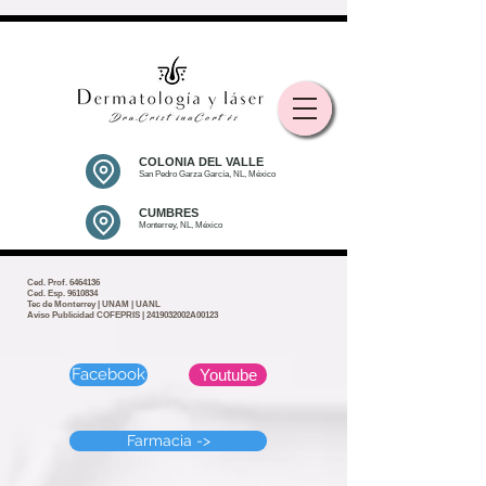
COLONIA DEL VALLE
San Pedro Garza García, NL, México
CUMBRES
Monterrey, NL, México
Ced. Prof.
6464136
Ced. Esp. 9610834
Tec de Monterrey | UNAM | UANL
Aviso Publicidad COFEPRIS | 2419032002A00123
Facebook
Youtube
Farmacia ->