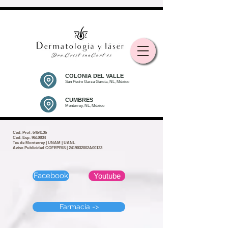
COLONIA DEL VALLE
San Pedro Garza García, NL, México
CUMBRES
Monterrey, NL, México
Ced. Prof.
6464136
Ced. Esp. 9610834
Tec de Monterrey | UNAM | UANL
Aviso Publicidad COFEPRIS | 2419032002A00123
Facebook
Youtube
Farmacia ->