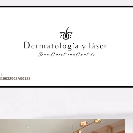
NL
 2419032002A00123