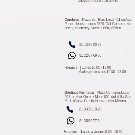
Jueves de 9:30 a 19:00 hrs
Cumbres
| Plaza San Blas, Local 411 en Ave.
Paseo de los Leones 2829, Col. Cumbres 4to
sector, Monterrey, Nuevo León, México.
81 13 39 00 72
81 22 07 69 76
Horarios | Lunes 10:00 - 13:00
Martes y miércoles 15:30 - 18:30
Boutique Farmacia
| Plaza Comunia, Lccal
203, en Ave, Gómez Morín 801, del Valle, San
Pedro Garza García, Nuevo León, México.
81 83 78 19 28
81 35 53 77 11
Horarios | Lunes a viernes 9:30 - 18:30