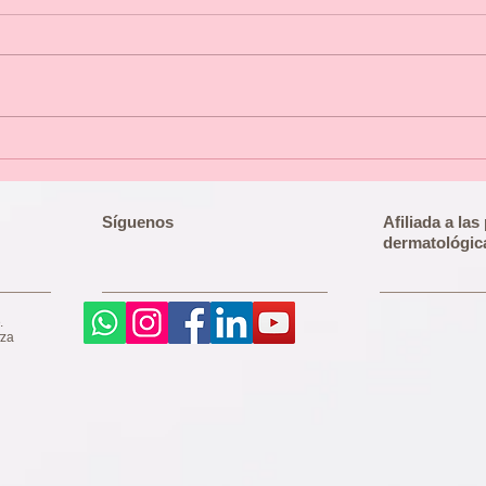
Bienvenido a Derma y Láser
PRE
Cumbres | Monterrey
CON
Síguenos
Afiliada a la
dermatológic
.
rza