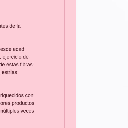
tes de la 
desde edad 
ejercicio de 
e estas fibras 
 estrías 
riquecidos con 
jores productos 
últiples veces 