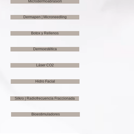
Microdermoabrasión
Dermapen | Microneedling
Botox y Rellenos
Dermoestética
Láser CO2
Hidro Facial
Silkro | Radiofrecuencia Fraccionada
Bioestimuladores