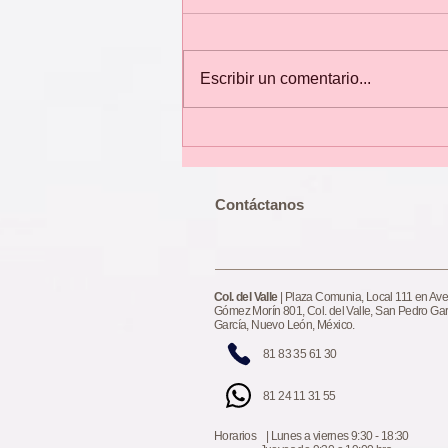
Escribir un comentario...
PDRN de salmón
​​​Contáctanos
Col. del Valle
| Plaza Comunia, Local 111 en Ave
Gómez Morín 801, Col. del Valle, San Pedro Ga
García, Nuevo León, México.
81 83 35 61 30
81 24 11 31 55
Horarios | Lunes a viernes 9:30 - 18:30